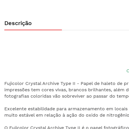
Saltar
para
Descrição
o
início
da
Galeria
de
imagens
C
Fujicolor Crystal Archive Type II - Papel de haleto de 
impressões tem cores vivas, brancos brilhantes, além d
fotografias coloridas vão sobreviver ao passar do te
Excelente estabilidade para armazenamento em locais
muito estável em relação à ação do oxido de nitrogênio
O Fujicolor Crystal Archive Type II é o papel fotográfi