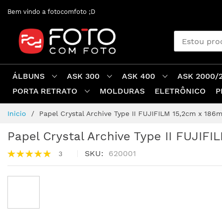
Pular
Bem vindo a fotocomfoto ;D
para
o
conteúdo
ÁLBUNS
ASK 300
ASK 400
ASK 2000/
PORTA RETRATO
MOLDURAS
ELETRÔNICO
P
Inicio
Papel Crystal Archive Type II FUJIFILM 15,2cm x 186m
Papel Crystal Archive Type II FUJIF
Avaliação:
SKU
620001
3
100%
Pular
para
o
final