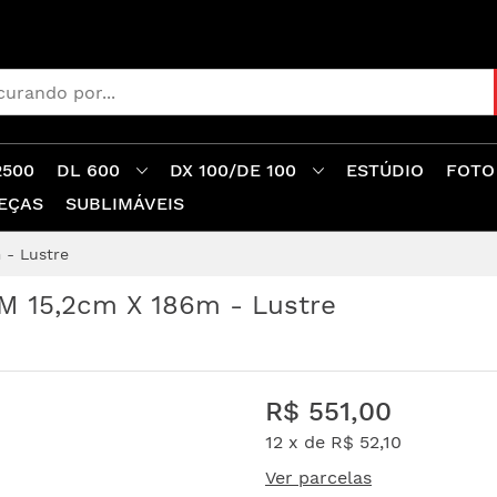
2500
DL 600
DX 100/DE 100
ESTÚDIO
FOTO
EÇAS
SUBLIMÁVEIS
 - Lustre
ILM 15,2cm X 186m - Lustre
R$ 551,00
12 x de
R$ 52,10
Ver parcelas