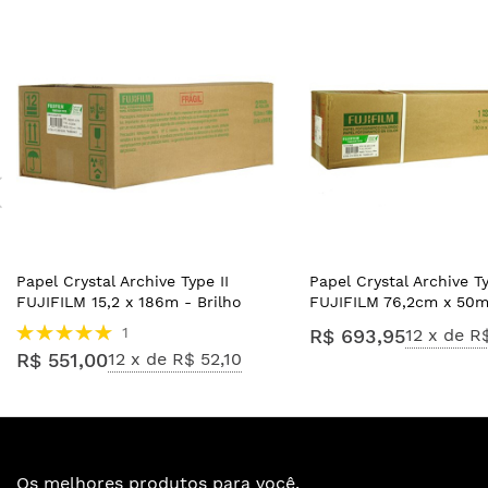
Papel Crystal Archive Type II
Papel Crystal Archive Ty
FUJIFILM 15,2 x 186m - Brilho
FUJIFILM 76,2cm x 50m
Avaliação:
1
R$ 693,95
12 x de
R$
100%
R$ 551,00
12 x de
R$ 52,10
Os melhores produtos para você.