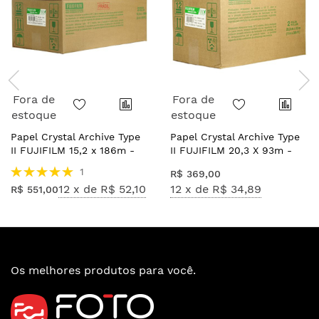
Fora de
Fora de
estoque
estoque
Papel Crystal Archive Type
Papel Crystal Archive Type
II FUJIFILM 15,2 x 186m -
II FUJIFILM 20,3 X 93m -
Brilho
Brilho
Avaliação:
1
R$ 369,00
100%
12 x de
R$ 52,10
12 x de
R$ 34,89
R$ 551,00
Os melhores produtos para você.