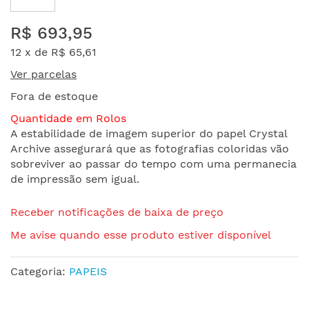
Saltar
R$ 693,95
para
o
12 x de
R$ 65,61
início
Ver parcelas
da
Galeria
Fora de estoque
de
Quantidade em Rolos
imagens
A estabilidade de imagem superior do papel Crystal
Archive assegurará que as fotografias coloridas vão
sobreviver ao passar do tempo com uma permanecia
de impressão sem igual.
Receber notificações de baixa de preço
Me avise quando esse produto estiver disponível
Categoria:
PAPEIS