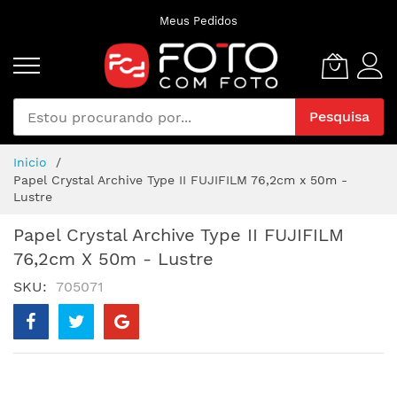
Pular
Meus Pedidos
para
o
conteúdo
Pesquisa
Inicio
Papel Crystal Archive Type II FUJIFILM 76,2cm x 50m -
Lustre
Papel Crystal Archive Type II FUJIFILM
76,2cm X 50m - Lustre
SKU
705071
Pular