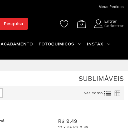
Meus Pedidos
Entrar
Pesquisa
Cadastrar
 ACABAMENTO
FOTOQUIMICOS
INSTAX
SUBLIMÁVEIS
Lista
Gra
Ver como
el
R$ 9,49
12 x de
R$ 0,89