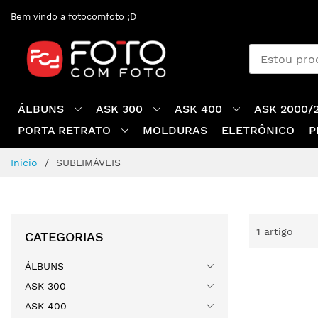
Pular
Bem vindo a fotocomfoto ;D
para
o
conteúdo
ÁLBUNS
ASK 300
ASK 400
ASK 2000/
PORTA RETRATO
MOLDURAS
ELETRÔNICO
P
Inicio
SUBLIMÁVEIS
1
artigo
CATEGORIAS
ÁLBUNS
ASK 300
ASK 400