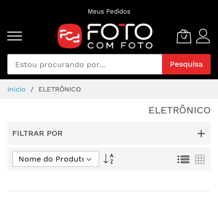
Pular
Meus Pedidos
para
o
conteúdo
Pesquisa
Inicio
ELETRÔNICO
ELETRÔNICO
FILTRAR POR
Ordem
Lista
Gra
Decrescente