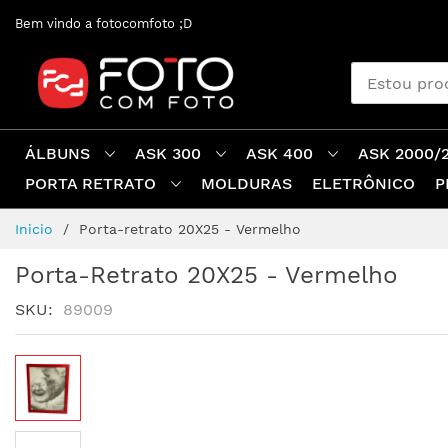
Pular
Bem vindo a fotocomfoto ;D
para
o
conteúdo
ÁLBUNS
ASK 300
ASK 400
ASK 2000/
PORTA RETRATO
MOLDURAS
ELETRÔNICO
P
Inicio
Porta-retrato 20X25 - Vermelho
Porta-Retrato 20X25 - Vermelho
SKU
89009
Pular
para
o
final