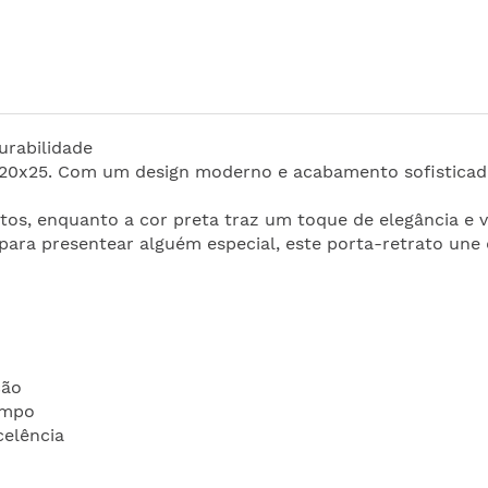
urabilidade
0x25. Com um design moderno e acabamento sofisticado, 
otos, enquanto a cor preta traz um toque de elegância e 
para presentear alguém especial, este porta-retrato une q
ção
empo
celência