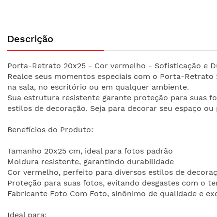
Saltar
para
Descrição
o
início
da
Porta-Retrato 20x25 - Cor vermelho - Sofisticação e D
Galeria
Realce seus momentos especiais com o Porta-Retrato 2
de
na sala, no escritório ou em qualquer ambiente.
imagens
Sua estrutura resistente garante proteção para suas f
estilos de decoração. Seja para decorar seu espaço ou 
Benefícios do Produto:
Tamanho 20x25 cm, ideal para fotos padrão
Moldura resistente, garantindo durabilidade
Cor vermelho, perfeito para diversos estilos de decora
Proteção para suas fotos, evitando desgastes com o t
Fabricante Foto Com Foto, sinônimo de qualidade e ex
Ideal para: