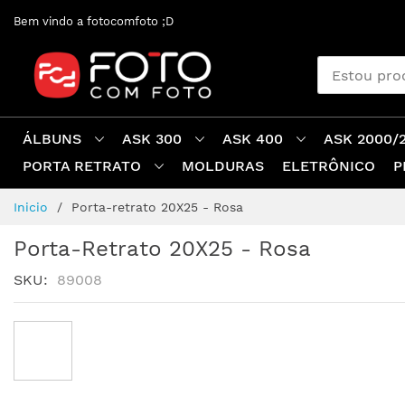
Pular
Bem vindo a fotocomfoto ;D
para
o
conteúdo
ÁLBUNS
ASK 300
ASK 400
ASK 2000/
PORTA RETRATO
MOLDURAS
ELETRÔNICO
P
Inicio
Porta-retrato 20X25 - Rosa
Porta-Retrato 20X25 - Rosa
SKU
89008
Pular
para
o
final