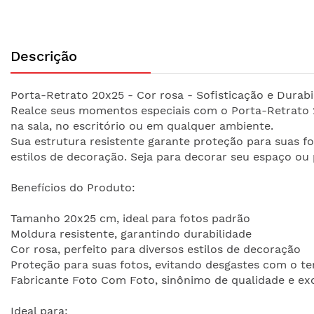
Saltar
para
Descrição
o
início
da
Porta-Retrato 20x25 - Cor rosa - Sofisticação e Durabi
Galeria
Realce seus momentos especiais com o Porta-Retrato 2
de
na sala, no escritório ou em qualquer ambiente.
imagens
Sua estrutura resistente garante proteção para suas f
estilos de decoração. Seja para decorar seu espaço ou 
Benefícios do Produto:
Tamanho 20x25 cm, ideal para fotos padrão
Moldura resistente, garantindo durabilidade
Cor rosa, perfeito para diversos estilos de decoração
Proteção para suas fotos, evitando desgastes com o t
Fabricante Foto Com Foto, sinônimo de qualidade e ex
Ideal para: