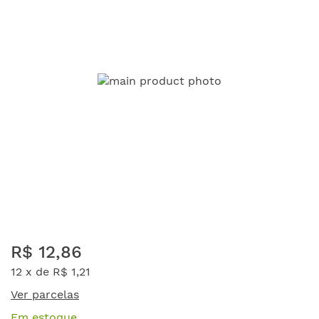
da
Galeria
de
imagens
Saltar
R$ 12,86
para
o
12 x de
R$ 1,21
início
Ver parcelas
da
Galeria
Em estoque