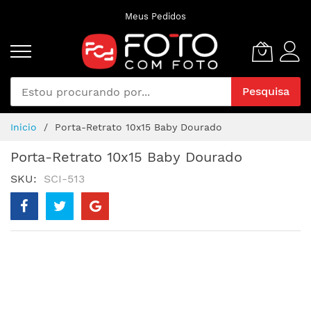
Pular
Meus Pedidos
para
o
conteúdo
Pesquisa
Inicio
Porta-Retrato 10x15 Baby Dourado
Porta-Retrato 10x15 Baby Dourado
SKU
SCI-513
Pular
para
o
final