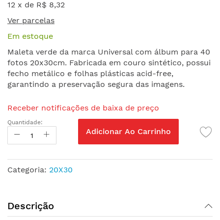
o
12 x de
R$ 8,32
início
Ver parcelas
da
Galeria
Em estoque
de
Maleta verde da marca Universal com álbum para 40
imagens
fotos 20x30cm. Fabricada em couro sintético, possui
fecho metálico e folhas plásticas acid-free,
garantindo a preservação segura das imagens.
Receber notificações de baixa de preço
Quantidade:
Adicionar Ao Carrinho
Categoria:
20X30
Descrição