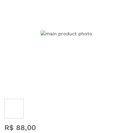
da
Galeria
de
imagens
Saltar
R$ 88,00
para