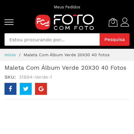
Pular
Meus Pedidos
para
o
conteúdo
Pesquisa
Inicio
Maleta Com Álbum Verde 20X30 40 fotos
Maleta Com Álbum Verde 20X30 40 Fotos
SKU
31894-Verde-1
Pular
para
o
final