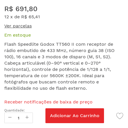
Saltar
R$ 691,80
para
o
12 x de
R$ 65,41
início
Ver parcelas
da
Galeria
Em estoque
de
Flash Speedlite Godox TT560 II com receptor de
imagens
rádio embutido de 433 MHz, número guia 38 (ISO
100), 16 canais e 3 modos de disparo (M, S1, S2).
Cabeça articulável (0–90° vertical e 0–270°
horizontal), controle de potência de 1/128 a 1/1,
temperatura de cor 5600K ±200K. Ideal para
fotógrafos que buscam controle remoto e
flexibilidade no uso de flash externo.
Receber notificações de baixa de preço
Quantidade:
Adicionar Ao Carrinho