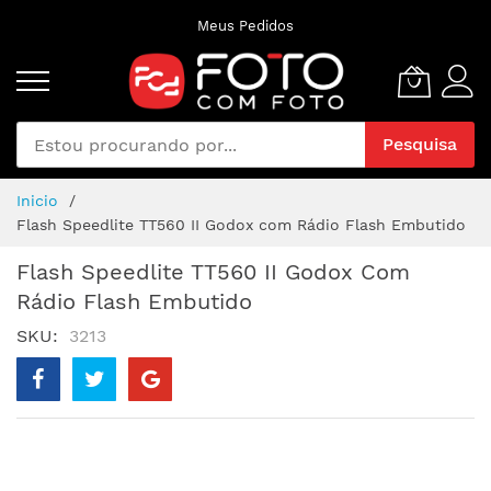
Pular
Meus Pedidos
para
o
conteúdo
Pesquisa
Inicio
Flash Speedlite TT560 II Godox com Rádio Flash Embutido
Flash Speedlite TT560 II Godox Com
Rádio Flash Embutido
SKU
3213
Pular
para