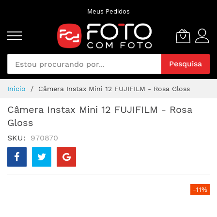
Pular
Meus Pedidos
para
o
conteúdo
Pesquisa
Inicio
Câmera Instax Mini 12 FUJIFILM - Rosa Gloss
Câmera Instax Mini 12 FUJIFILM - Rosa
Gloss
SKU
970870
Pular
-11%
para
o