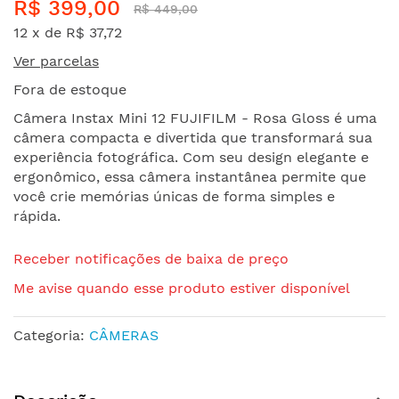
R$ 399,00
para
R$ 449,00
o
12 x de
R$ 37,72
início
Ver parcelas
da
Galeria
Fora de estoque
de
Câmera Instax Mini 12 FUJIFILM - Rosa Gloss é uma
imagens
câmera compacta e divertida que transformará sua
experiência fotográfica. Com seu design elegante e
ergonômico, essa câmera instantânea permite que
você crie memórias únicas de forma simples e
rápida.
Receber notificações de baixa de preço
Me avise quando esse produto estiver disponível
Categoria:
CÂMERAS