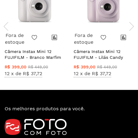
Fora de
Fora de
estoque
estoque
Câmera Instax Mini 12
Câmera Instax Mini 12
FUJIFILM - Branco Marfim
FUJIFILM - Lilás Candy
R$ 399,00
R$ 399,00
R$ 449,00
R$ 449,00
12 x de
R$ 37,72
12 x de
R$ 37,72
Os melhores produtos para você.