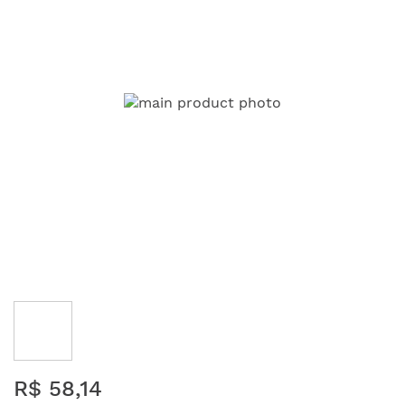
da
Galeria
de
imagens
Saltar
R$ 58,14
para