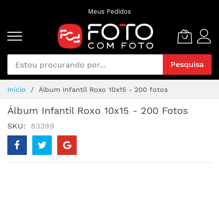
Pular
Meus Pedidos
para
o
conteúdo
Pesquisa
Inicio
Álbum Infantil Roxo 10x15 - 200 fotos
Álbum Infantil Roxo 10x15 - 200 Fotos
SKU
83399
Pular
para
o
final