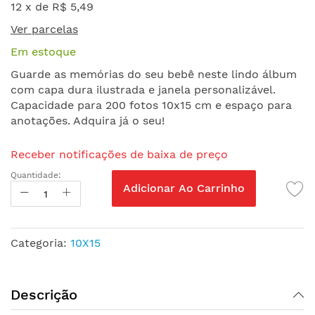
o
12 x de
R$ 5,49
início
Ver parcelas
da
Galeria
Em estoque
de
Guarde as memórias do seu bebê neste lindo álbum
imagens
com capa dura ilustrada e janela personalizável.
Capacidade para 200 fotos 10x15 cm e espaço para
anotações. Adquira já o seu!
Receber notificações de baixa de preço
Quantidade:
Adicionar Ao Carrinho
Categoria:
10X15
Descrição