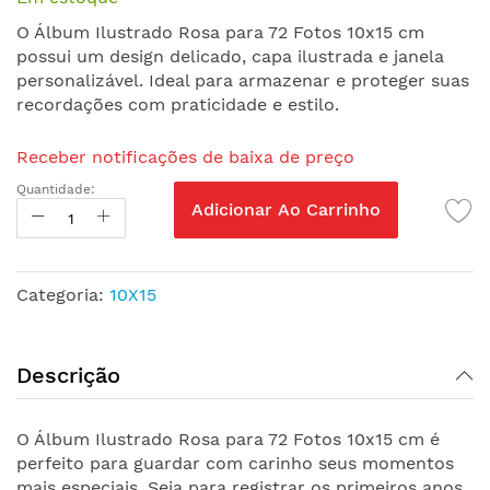
de
O Álbum Ilustrado Rosa para 72 Fotos 10x15 cm
imagens
possui um design delicado, capa ilustrada e janela
personalizável. Ideal para armazenar e proteger suas
recordações com praticidade e estilo.
Receber notificações de baixa de preço
Quantidade:
Adicionar Ao Carrinho
Categoria:
10X15
Descrição
O Álbum Ilustrado Rosa para 72 Fotos 10x15 cm é
perfeito para guardar com carinho seus momentos
mais especiais. Seja para registrar os primeiros anos