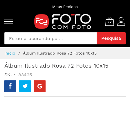
Pular
Meus Pedidos
para
o
conteúdo
Pesquisa
Inicio
Álbum Ilustrado Rosa 72 Fotos 10x15
Álbum Ilustrado Rosa 72 Fotos 10x15
SKU
83425
Pular
para
o
final