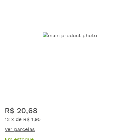
da
Galeria
de
imagens
Saltar
R$ 20,68
para
o
12 x de
R$ 1,95
início
Ver parcelas
da
Galeria
Em estoque