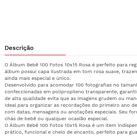
Saltar
para
Descrição
o
início
da
O Álbum Bebê 100 Fotos 10x15 Rosa é perfeito para re
Galeria
álbum possui capa ilustrada em tom rosa suave, trazen
de
ainda mais especial e único.
imagens
Desenvolvido para acomodar 100 fotografias no tamanh
confeccionadas em polipropileno transparente, garant
de alta qualidade evita que as imagens grudem ou man
Ideal para organizar as recordações do primeiro ano de
com datas, mensagens ou anotações especiais. Seu fo
chás de bebê ou qualquer ocasião especial.
O Álbum Bebê 100 Fotos 10x15 Rosa é um item indispen
prático, funcional e cheio de encanto, perfeito para g