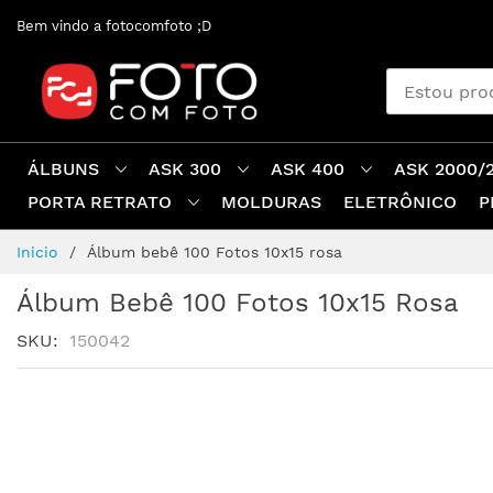
Pular
Bem vindo a fotocomfoto ;D
para
o
conteúdo
ÁLBUNS
ASK 300
ASK 400
ASK 2000/
PORTA RETRATO
MOLDURAS
ELETRÔNICO
P
Inicio
Álbum bebê 100 Fotos 10x15 rosa
Álbum Bebê 100 Fotos 10x15 Rosa
SKU
150042
Pular
para
o
final