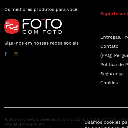
Os melhores produtos para você.
Suporte ao 
Entregas, T
Siga-nos em nossas redes sociais
Contato
(FAQ) Pergu
Politica de 
Segurança
Cookies
Todos os direitos reservados © SUDESTE COLOR FOTOS LTDA 
Usamos cookies par
07.996.451/0002-50
Ao continuar nave